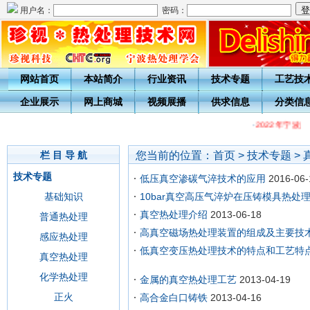
用户名：
密码：
网站首页
本站简介
行业资讯
技术专题
工艺技
企业展示
网上商城
视频展播
供求信息
分类信
·
2022年宁波
您当前的位置：
首页
>
技术专题
>
栏 目 导 航
技术专题
低压真空渗碳气淬技术的应用
2016-06-
基础知识
10bar真空高压气淬炉在压铸模具热处
真空热处理介绍
2013-06-18
普通热处理
高真空磁场热处理装置的组成及主要技
感应热处理
低真空变压热处理技术的特点和工艺特
真空热处理
化学热处理
金属的真空热处理工艺
2013-04-19
正火
高合金白口铸铁
2013-04-16