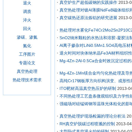
真空炉生产超低碳钢的实践操作
2013-0
退火
真空热处理对镀Al薄膜NdFeB磁体组
调质
真空碳热还原法炼铝的研究进展
2013-0
淬火
回火
热处理对水雾化Fe74Cr2Mo2Sn2P10C
渗碳、渗氮
SnO2纳米颗粒的水热法和溶胶-凝胶法
Al离子掺杂对LiNi0.5Mn1.5O4高电
氮化
退火时间对块体纳米晶Fe3Al材料组织
工序图片
Mg-4Zn-2Al-0.5Ca合金时效沉淀过程
专题论文
真空热处理
Mg-4Zn-1Mn镁合金均匀化热处理及导
热处理技术需求
高纯Cr17钢板厚方向织构演变、成形
ITO靶材高温真空热压炉的研制
2013-0
不同热处理工艺盘条微观组织及力学性
强磁场对硅锰铸钢等温珠光体粒化的影
真空热处理炉现场检漏的理论分析法
20
RH真空炉脱碳过程喷溅的控制
2013-04
大型卧式真空退火炉的研制
2013-04-02