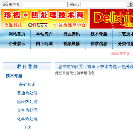
用户名：
密码：
网站首页
本站简介
行业资讯
技术专题
工艺技
企业展示
网上商城
视频展播
供求信息
分类信
·
2022年宁
栏 目 导 航
您当前的位置：
首页
>
技术专题
>
热处
此栏目暂无任何新增信息
技术专题
基础知识
普通热处理
感应热处理
真空热处理
化学热处理
正火