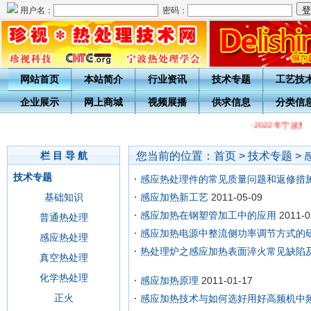
用户名：
密码：
网站首页
本站简介
行业资讯
技术专题
工艺技
企业展示
网上商城
视频展播
供求信息
分类信
·
2022年宁波
您当前的位置：
首页
>
技术专题
>
栏 目 导 航
技术专题
感应热处理件的常见质量问题和返修措
基础知识
感应加热新工艺
2011-05-09
感应加热在钢塑管加工中的应用
2011-0
普通热处理
感应加热电源中整流侧功率调节方式的
感应热处理
热处理炉之感应加热表面淬火常见缺陷
真空热处理
化学热处理
感应加热原理
2011-01-17
正火
感应加热技术与如何选好用好高频机中