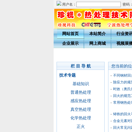
用户名：
密码
网站首页
本站简介
行业资
企业展示
网上商城
视频展
栏 目 导 航
您当前的位
技术专题
不同钢材回
除应力的规
基础知识
时效（奥氏
普通热处理
回火的规范
感应热处理
常用钢热处
真空热处理
铸铁的回火
化学热处理
合金元素对
正火
回火常见问