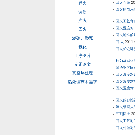
回火介绍
20
退火
回火的简易
调质
淬火
回火工艺守
回火温度对
回火
回火脆性的
渗碳、渗氮
回 火
2011-
氮化
回火炉之球
工序图片
行为及回火
专题论文
浅谈钢的回
真空热处理
回火温度对2
热处理技术需求
回火温度对
回火温度对
回火的缺陷
淬火钢回火
气割回火
20
回火工艺对
回火处理对