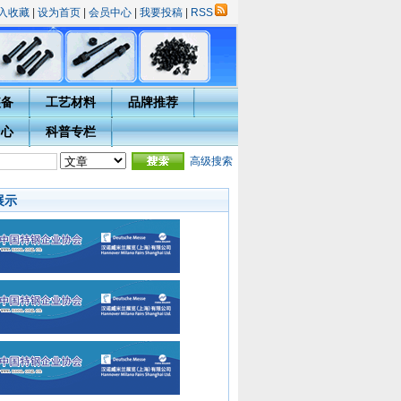
入收藏
|
设为首页
|
会员中心
|
我要投稿
|
RSS
装备
工艺材料
品牌推荐
中心
科普专栏
彰评选活动的通知
·
热处理技术网投稿指南
高级搜索
·
宁波市热处理学会会员入会须知
·会员用户
展示