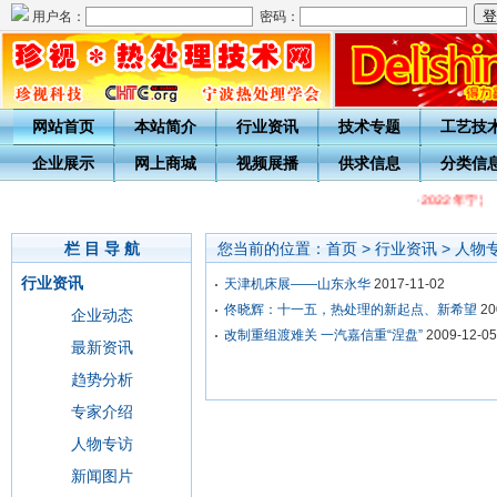
用户名：
密码：
网站首页
本站简介
行业资讯
技术专题
工艺技
企业展示
网上商城
视频展播
供求信息
分类信
·
2022年宁
栏 目 导 航
您当前的位置：
首页
>
行业资讯
>
人物
行业资讯
天津机床展——山东永华
2017-11-02
佟晓辉：十一五，热处理的新起点、新希望
20
企业动态
改制重组渡难关 一汽嘉信重“涅盘”
2009-12-05
最新资讯
趋势分析
专家介绍
人物专访
新闻图片