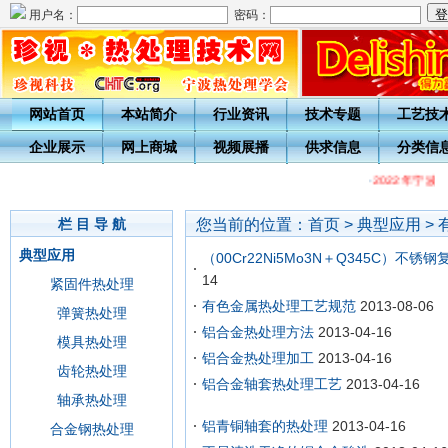
用户名：
密码：
网站首页
本站简介
行业资讯
技术专题
工艺技
企业展示
网上商城
视频展播
供求信息
分类信
·
2022年宁
您当前的位置：
首页
>
典型应用
>
栏 目 导 航
典型应用
（00Cr22Ni5Mo3N＋Q345C）不
14
紧固件热处理
有色金属热处理工艺规范
2013-08-06
弹簧热处理
铝合金热处理方法
2013-04-16
模具热处理
铝合金热处理加工
2013-04-16
齿轮热处理
铝合金轴套热处理工艺
2013-04-16
轴承热处理
铝青铜轴套的热处理
2013-04-16
合金钢热处理