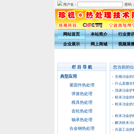
用户名：
密码
网站首页
本站简介
行业资
企业展示
网上商城
视频展
栏 目 导 航
您当前的位
典型应用
生物冶金的
什么是微生
紧固件热处理
浅谈冶金炉
弹簧热处理
粉末冶金的
模具热处理
粉末冶金的
齿轮热处理
粉末冶金的
轴承热处理
解决粉末冶
合金钢热处理
兵器工业的