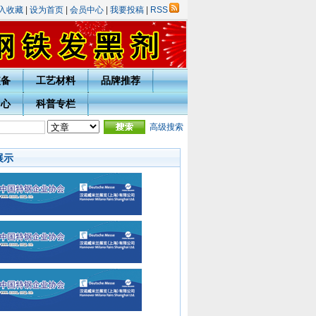
入收藏
|
设为首页
|
会员中心
|
我要投稿
|
RSS
装备
工艺材料
品牌推荐
中心
科普专栏
年庆表彰评选活动的通知
·
热处理技术网投稿指南
高级搜索
·
宁波市热处理学会会员入会须知
·
展示