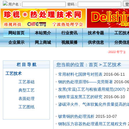
用户名：
密码：
网站首页
本站简介
行业资讯
技术专题
工艺技
企业展示
网上商城
视频展播
供求信息
分类信
·
2022年宁
您当前的位置：
首页
>
工艺技术
栏 目 导 航
工艺技术
常用材料七国牌号对照表
2016-06-11
工艺基础
钢的热处理原理6——克劳斯著
2016-06
发黑(常温)工艺与检验通用规范(2007)
2
典型工艺
钢铁常温发黑工艺的研究
2016-06-10
表面处理
渗碳淬火件、气体软氮化件质量提高的
工艺图纸
铍青铜的热处理浅析
2015-10-07
钢制压力容器热处理通用工艺规程文件