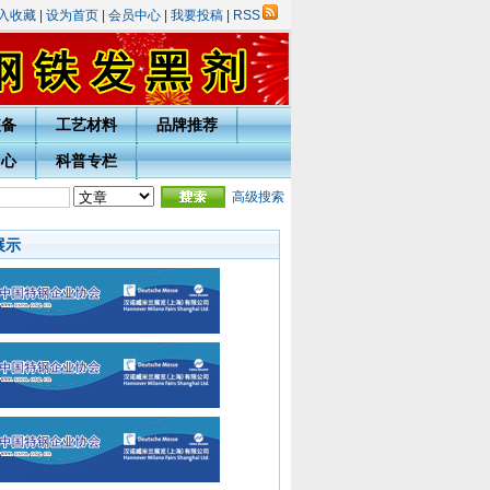
入收藏
|
设为首页
|
会员中心
|
我要投稿
|
RSS
装备
工艺材料
品牌推荐
中心
科普专栏
年庆表彰评选活动的通知
·
热处理技术网投稿指南
高级搜索
·
宁波市热处理学会会员入会须知
·会
展示