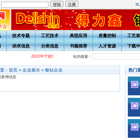
加
：
讯
技术专题
工艺技术
典型应用
质量控制
工艺
播
供求信息
分类信息
书籍推荐
人才资源
下载
·
2022年宁波热处理学会各级热处理工培训通知
·
关于开展20周
站内搜索：
置：
首页
>
企业展示
>
银钻企业
热门
何新增信息