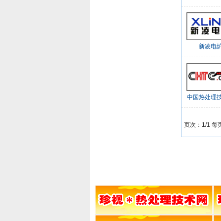
新凌电
中国热处理
页次：1/1 