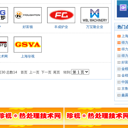
热门
炉
好富顿
丰成炉业
万宝隆企业
上
得
得
得
技术网
上海珍视
好
金
每页30 总数14 首页 上一页 下一页 尾页 转到:
金
中
京
鑫