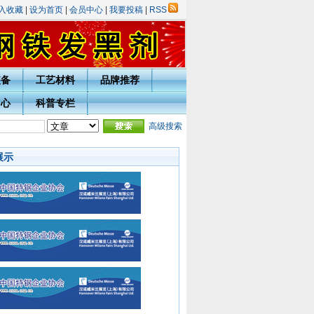
入收藏
|
设为首页
|
会员中心
|
我要投稿
|
RSS
装备
工艺材料
品牌推荐
中心
科普专栏
年庆表彰评选活动的通知
·
热处理技术网投稿指南
高级搜索
·
宁波市热处理学会会员入会须知
·
展示