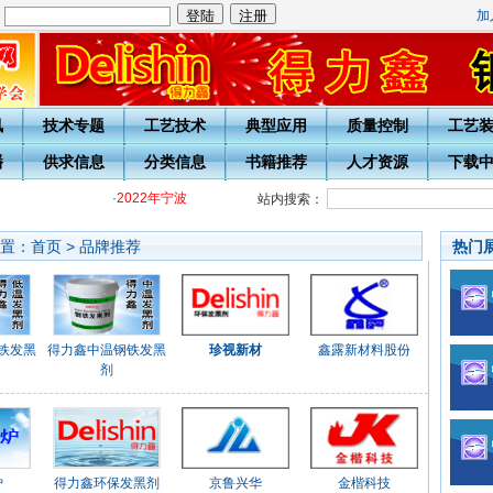
加
：
讯
技术专题
工艺技术
典型应用
质量控制
工艺
播
供求信息
分类信息
书籍推荐
人才资源
下载
·
2022年宁波热处理学会各级热处理工培训通知
·
关于开展20周
站内搜索：
置：
首页
>
品牌推荐
热门
铁发黑
得力鑫中温钢铁发黑
珍视新材
鑫露新材料股份
剂
炉
得力鑫环保发黑剂
京鲁兴华
金楷科技