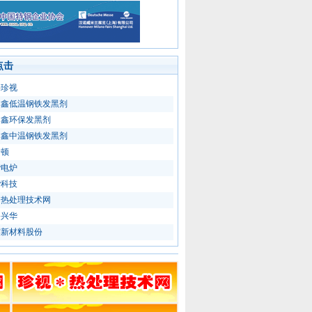
点击
海珍视
力鑫低温钢铁发黑剂
力鑫环保发黑剂
力鑫中温钢铁发黑剂
富顿
楷电炉
楷科技
国热处理技术网
鲁兴华
露新材料股份